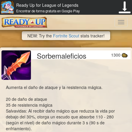
Ready Up for League of Legends
Encontrar de forma gratuita en Google Play
Toggl
NEW: Try the
Fortnite Scout
stats tracker!
navig
Sorbemaleficios
1300
Aumenta el daño de ataque y la resistencia mágica.
20 de daño de ataque
35 de resistencia mágica
Salvavidas: Al recibir daño mágico que reduzca la vida por
debajo del 30%, otorga un escudo que absorbe 110 - 280
(según el nivel) de daño mágico durante 3 s (90 s de
enfriamiento).