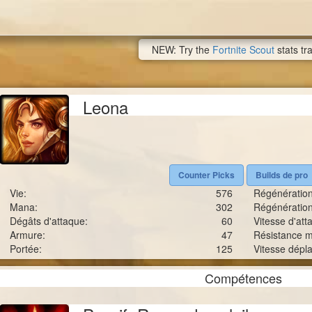
NEW: Try the
Fortnite Scout
stats tr
Leona
Counter Picks
Builds de pro
Vie:
576
Régénération
Mana:
302
Régénératio
Dégâts d'attaque:
60
Vitesse d'att
Armure:
47
Résistance m
Portée:
125
Vitesse dépl
Compétences