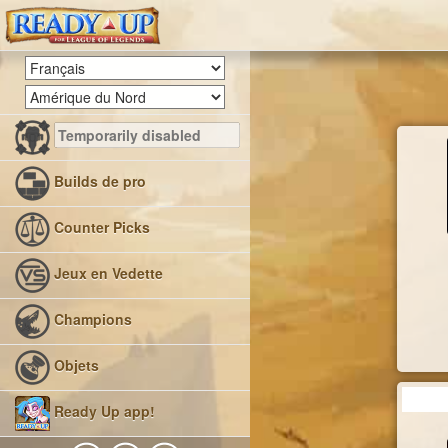
Builds de pro
Counter Picks
Jeux en Vedette
Champions
Objets
Ready Up app!