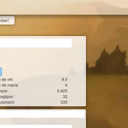
acker!
 de vie:
8.5
n de mana:
6
aque:
0.625
agique:
32
acement:
335