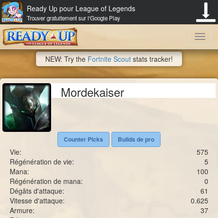
Ready Up pour League of Legends
Trouver gratuitement sur l'Google Play
Toggl
NEW: Try the
Fortnite Scout
stats tracker!
navig
Mordekaiser
Counter Picks
Builds de pro
Vie:
575
Régénération de vie:
5
Mana:
100
Régénération de mana:
0
Dégâts d'attaque:
61
Vitesse d'attaque:
0.625
Armure:
37