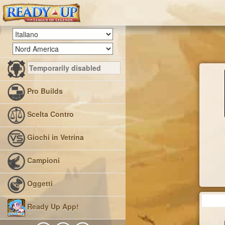
Pro Builds
Scelta Contro
Giochi in Vetrina
Campioni
Oggetti
Ready Up App!