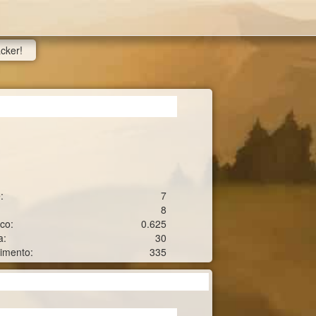
acker!
:
7
:
8
cco:
0.625
a:
30
vimento:
335