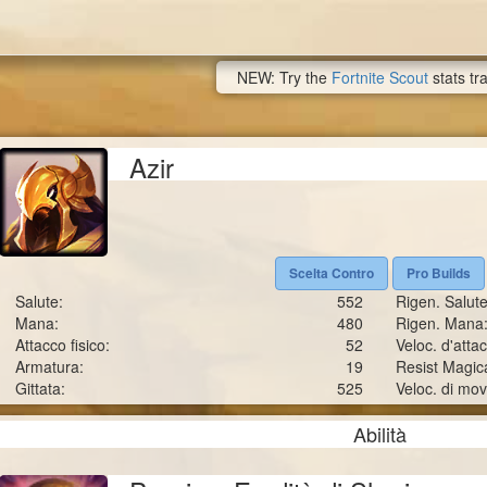
NEW: Try the
Fortnite Scout
stats tr
Azir
Scelta Contro
Pro Builds
Salute:
552
Rigen. Salute
Mana:
480
Rigen. Mana
Attacco fisico:
52
Veloc. d'atta
Armatura:
19
Resist Magic
Gittata:
525
Veloc. di mo
Abilità