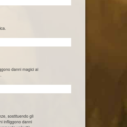
ica.
liggono danni magici ai
.
nze, sostituendo gli
hi infliggono danni