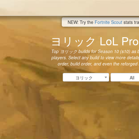
NEW: Try the
Fortnite Scout
stats tr
ヨリック LoL Pro 
Top ヨリック builds for Season 10 (s10) as bu
players. Select any build to view more details
order, build order, and even the reforged
ヨリック
All