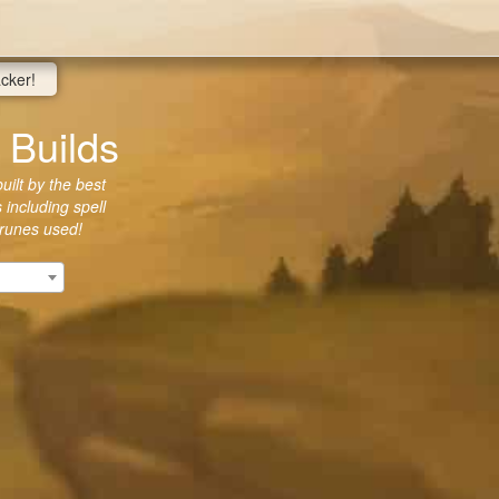
acker!
Builds
ilt by the best
 including spell
 runes used!