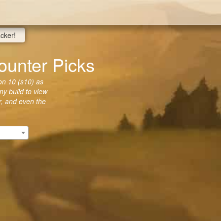
acker!
ter Picks
 10 (s10) as
ny build to view
er, and even the