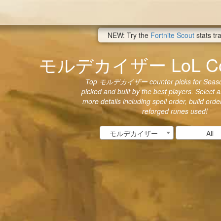
NEW: Try the
Fortnite Scout
stats tr
モルデカイザー LoL Coun
Top モルデカイザー counter picks for Season
picked and built by the best players. Select a
more details including spell order, build ord
reforged runes used!
モルデカイザー
All