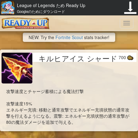
League of Legends ため Ready Up
Googleのためにダウンロード
Toggl
NEW: Try the
Fortnite Scout
stats tracker!
navig
キルヒアイス シャード
700
攻撃速度とチャージ蓄積による魔法打撃
攻撃速度15%
エネルギー充填: 移動と通常攻撃でエネルギー充填状態の通常攻
撃を行えるようになる。震撃: エネルギー充填状態の通常攻撃が
80の魔法ダメージを追加で与える。