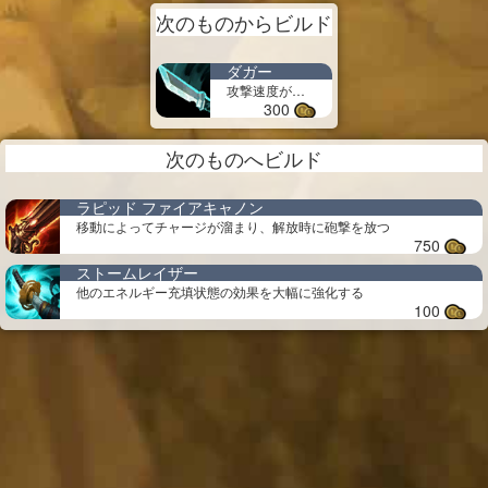
次のものからビルド
ダガー
攻撃速度がわずかに上昇
300
次のものへビルド
ラピッド ファイアキャノン
移動によってチャージが溜まり、解放時に砲撃を放つ
750
ストームレイザー
他のエネルギー充填状態の効果を大幅に強化する
100