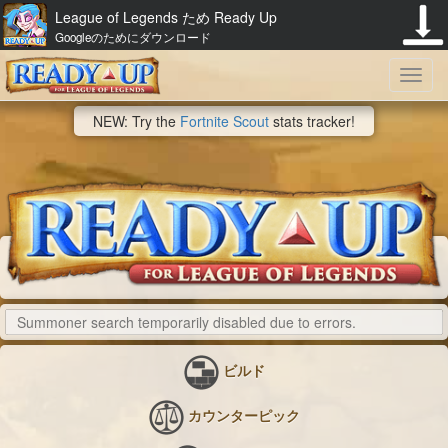
League of Legends ため Ready Up
Googleのためにダウンロード
Toggl
NEW: Try the
Fortnite Scout
stats tracker!
navig
ビルド
カウンターピック