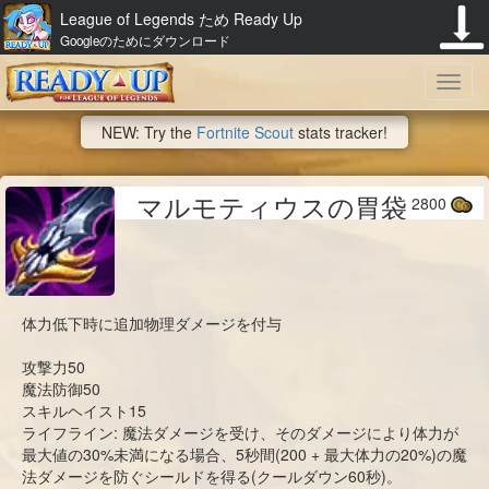
League of Legends ため Ready Up
Googleのためにダウンロード
Toggl
NEW: Try the
Fortnite Scout
stats tracker!
navig
マルモティウスの胃袋
2800
体力低下時に追加物理ダメージを付与
攻撃力50
魔法防御50
スキルヘイスト15
ライフライン: 魔法ダメージを受け、そのダメージにより体力が
最大値の30%未満になる場合、5秒間(200 + 最大体力の20%)の魔
法ダメージを防ぐシールドを得る(クールダウン60秒)。