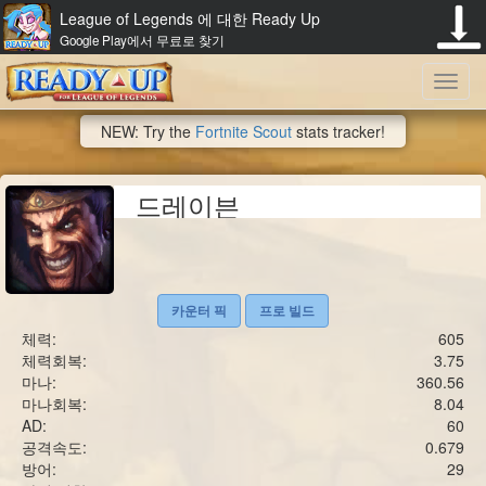
League of Legends 에 대한 Ready Up
Google Play에서 무료로 찾기
Toggl
NEW: Try the
Fortnite Scout
stats tracker!
navig
드레이븐
카운터 픽
프로 빌드
체력:
605
체력회복:
3.75
마나:
360.56
마나회복:
8.04
AD:
60
공격속도:
0.679
방어:
29