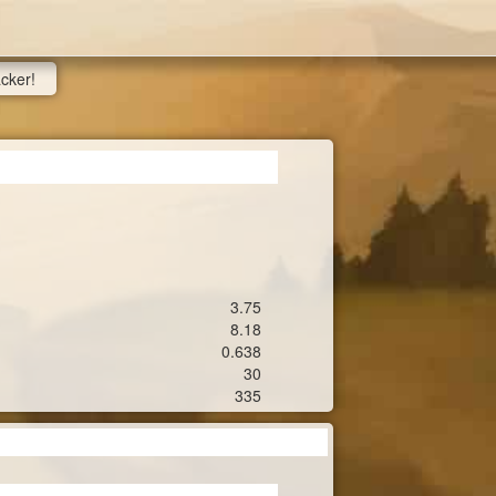
acker!
3.75
8.18
0.638
30
335