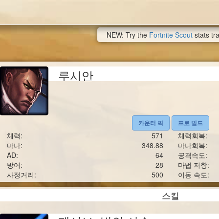
NEW: Try the
Fortnite Scout
stats tr
루시안
카운터 픽
프로 빌드
체력:
571
체력회복:
마나:
348.88
마나회복:
AD:
64
공격속도:
방어:
28
마법 저항:
사정거리:
500
이동 속도:
스킬