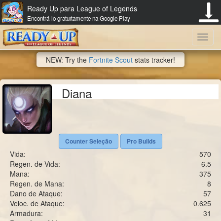
Ready Up para League of Legends
Encontrá-lo gratuitamente na Google Play
Toggl
NEW: Try the
Fortnite Scout
stats tracker!
navig
Diana
Counter Seleção
Pro Builds
Vida:
570
Regen. de Vida:
6.5
Mana:
375
Regen. de Mana:
8
Dano de Ataque:
57
Veloc. de Ataque:
0.625
Armadura:
31