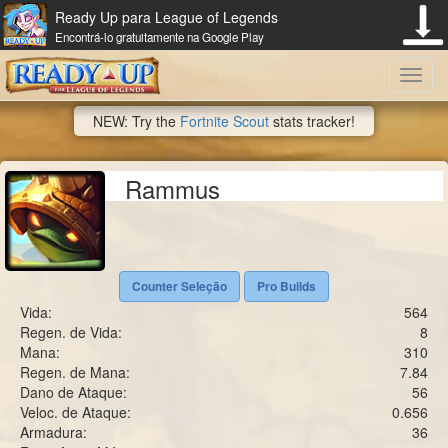
Ready Up para League of Legends
Encontrá-lo gratuitamente na Google Play
Toggl
NEW: Try the
Fortnite Scout
stats tracker!
navig
Rammus
Counter Seleção
Pro Builds
Vida:
564
Regen. de Vida:
8
Mana:
310
Regen. de Mana:
7.84
Dano de Ataque:
56
Veloc. de Ataque:
0.656
Armadura:
36