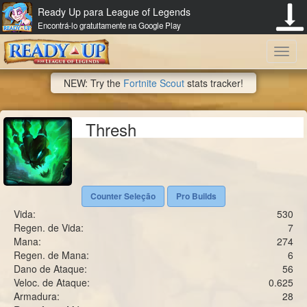
Ready Up para League of Legends
Encontrá-lo gratuitamente na Google Play
Toggl
NEW: Try the
Fortnite Scout
stats tracker!
navig
Thresh
Counter Seleção
Pro Builds
Vida:
530
Regen. de Vida:
7
Mana:
274
Regen. de Mana:
6
Dano de Ataque:
56
Veloc. de Ataque:
0.625
Armadura:
28