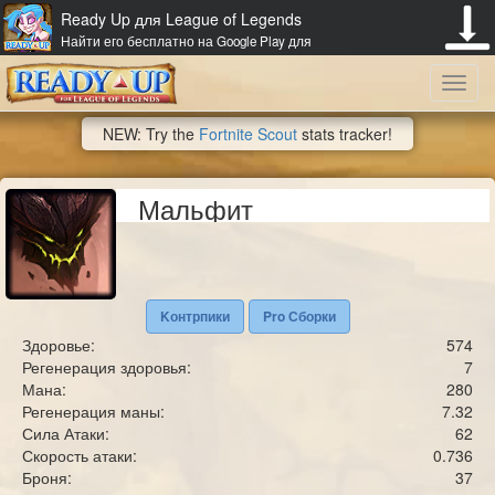
Ready Up для League of Legends
Найти его бесплатно на Google Play для
Toggl
NEW: Try the
Fortnite Scout
stats tracker!
navig
Мальфит
Kонтрпики
Pro Сборки
Здоровье:
574
Регенерация здоровья:
7
Мана:
280
Регенерация маны:
7.32
Сила Атаки:
62
Скорость атаки:
0.736
Броня:
37