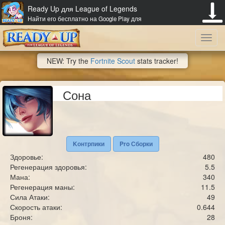
Ready Up для League of Legends
Найти его бесплатно на Google Play для
Toggl
NEW: Try the
Fortnite Scout
stats tracker!
navig
Сона
Kонтрпики
Pro Сборки
Здоровье:
480
Регенерация здоровья:
5.5
Мана:
340
Регенерация маны:
11.5
Сила Атаки:
49
Скорость атаки:
0.644
Броня:
28