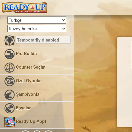
Pro Builds
Counter Seçim
Özel Oyunlar
Şampiyonlar
Eşyalar
Ready Up App!