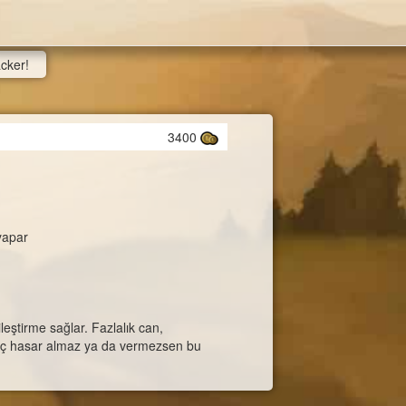
acker!
3400
yapar
leştirme sağlar. Fazlalık can,
 hiç hasar almaz ya da vermezsen bu