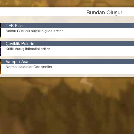
Bundan Oluşur
TEK Kılıcı
Saldırı Gücünü büyük ölçüde arttırır
Çeviklik Pelerini
Kritik Vuruş İhtimalini arttırır
Vampirî Asa
Normal saldırılar Can yeniler