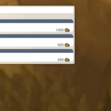
1300
600
550