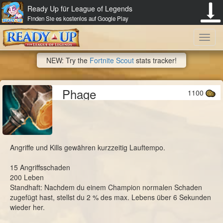
Ready Up für League of Legends
Finden Sie es kostenlos auf Google Play
Toggl
NEW: Try the
Fortnite Scout
stats tracker!
navig
Phage
1100
Angriffe und Kills gewähren kurzzeitig Lauftempo.
15 Angriffsschaden
200 Leben
Standhaft: Nachdem du einem Champion normalen Schaden
zugefügt hast, stellst du 2 % des max. Lebens über 6 Sekunden
wieder her.