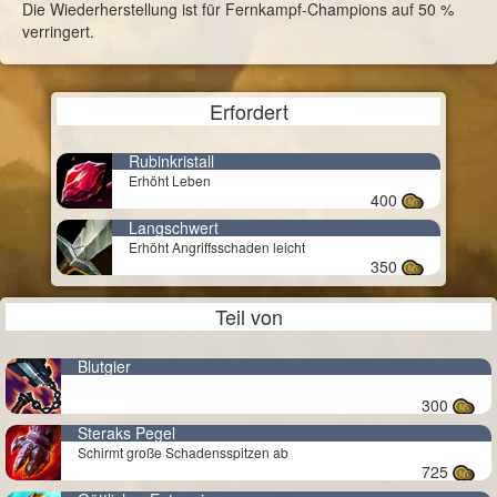
Die Wiederherstellung ist für Fernkampf-Champions auf 50 %
verringert.
Erfordert
Rubinkristall
Erhöht Leben
400
Langschwert
Erhöht Angriffsschaden leicht
350
Teil von
Blutgier
300
Steraks Pegel
Schirmt große Schadensspitzen ab
725