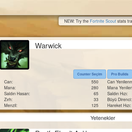
NEW: Try the
Fortnite Scout
stats tr
Warwick
Counter Seçim
Pro Builds
Can:
550
Can Yenilenm
Mana:
280
Mana Yenile
Saldırı Hasarı:
65
Saldırı Hızı:
Zırh:
33
Büyü Direnci:
Menzil:
125
Hareket Hızı:
Yetenekler