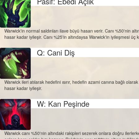
Pasif: Ebedi Açlık
Warwick'in normal saldırıları ilave büyü hasarı verir. Canı %50'nin al
hasar kadar iyileşir. Canı %25'in altındaysa Warwick'in iyileşmesi üç k
Q: Cani Diş
Warwick ileri atılarak hedefini ısırır, hedefin azami canına bağlı olarak
hasar kadar iyileşir.
W: Kan Peşinde
Warwick canı %50'nin altındaki rakipleri sezerek onlara doğru ilerlerk