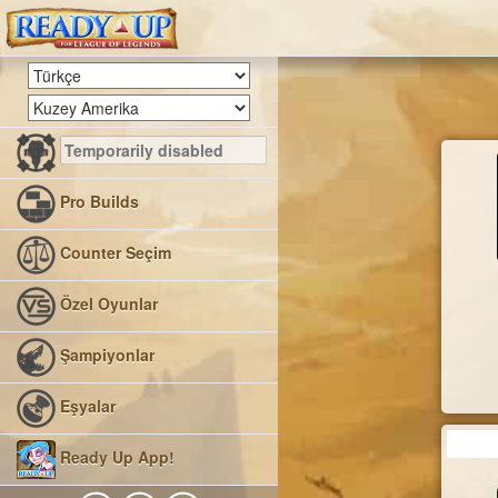
Pro Builds
Counter Seçim
Özel Oyunlar
Şampiyonlar
Eşyalar
Ready Up App!