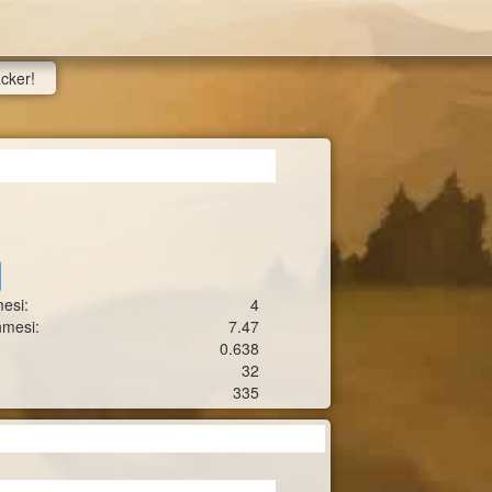
acker!
esi:
4
nmesi:
7.47
0.638
32
335